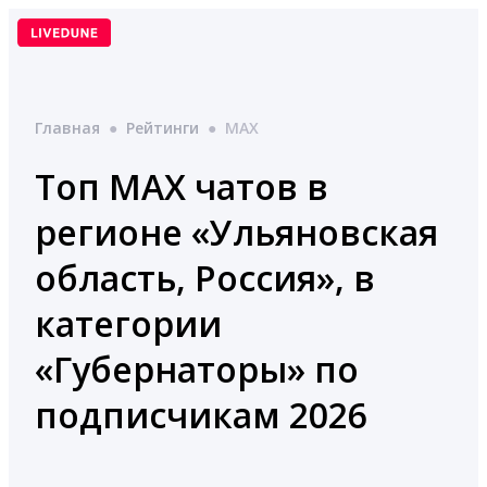
Перейти
к
содержимому
Главная
●
Рейтинги
●
MAX
Топ MAX чатов в
регионе «Ульяновская
область, Россия», в
категории
«Губернаторы» по
подписчикам 2026