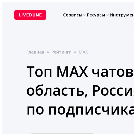
Перейти
к
Сервисы
Ресурсы
Инструме
содержимому
Главная
●
Рейтинги
●
MAX
Топ MAX чатов
область, Росс
по подписчик