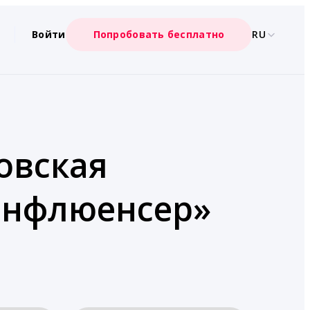
Войти
Попробовать бесплатно
RU
овская
«Инфлюенсер»