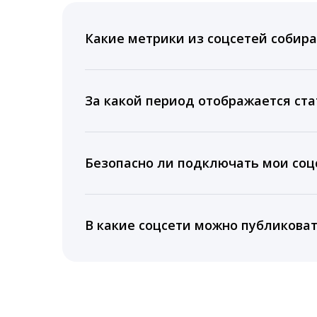
Какие метрики из соцсетей собира
Мы собираем данные по количеству лайк
время для публикации, показываем лучш
За какой период отображается ста
Вы можете изучить статистику по конку
подключении тарифа Блогер. При оплате 
Безопасно ли подключать мои соцс
5 лет.
Да, мы не запрашиваем логины и пароли
информацию третьим лицам.
В какие соцсети можно публикова
LiveDune публикует посты в Instagram, Fa