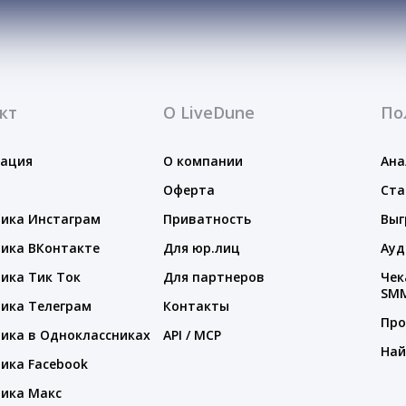
кт
О LiveDune
По
тация
О компании
Ана
Оферта
Ста
ика Инстаграм
Приватность
Выг
ика ВКонтакте
Для юр.лиц
Ауд
ика Тик Ток
Для партнеров
Чек
SM
ика Телеграм
Контакты
Про
ика в Одноклассниках
API / MCP
Най
ика Facebook
ика Макс