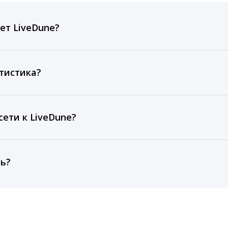
ет LiveDune?
ов, комментариев, кликов, репостов, охватов и динам
ие посты и присылаем автоматические отчеты с метрик
тистика?
рентным и своим аккаунтам за 1 год при использовании
тарифа Бизнес отображаются сведения за 3 года, а при
ети к LiveDune?
, работаем с соцсетями только через официальный API,
ть?
cebook, ВКонтакте, Telegram, Одноклассники, X, LinkedIn