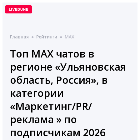
Перейти
к
содержимому
Главная
●
Рейтинги
●
MAX
Топ MAX чатов в
регионе «Ульяновская
область, Россия», в
категории
«Маркетинг/PR/
реклама » по
подписчикам 2026