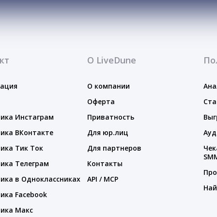
кт
О LiveDune
По
тация
О компании
Ана
Оферта
Ста
ика Инстаграм
Приватность
Выг
ика ВКонтакте
Для юр.лиц
Ауд
ика Тик Ток
Для партнеров
Чек
SM
ика Телеграм
Контакты
Про
ика в Одноклассниках
API / MCP
Най
ика Facebook
ика Макс