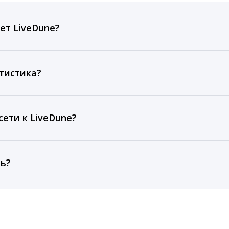
ет LiveDune?
ов, комментариев, кликов, репостов, охватов и динам
ие посты и присылаем автоматические отчеты с метрик
тистика?
рентным и своим аккаунтам за 1 год при использовании
тарифа Бизнес отображаются сведения за 3 года, а при
ети к LiveDune?
, работаем с соцсетями только через официальный API,
ть?
cebook, ВКонтакте, Telegram, Одноклассники, X, LinkedIn