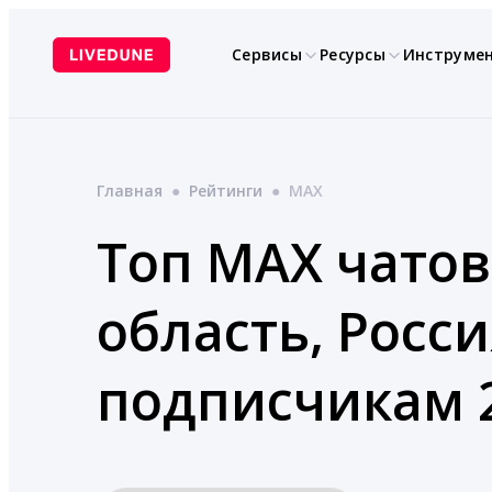
Перейти
к
Сервисы
Ресурсы
Инструме
содержимому
Главная
●
Рейтинги
●
MAX
Топ MAX чатов
область, Росси
подписчикам 