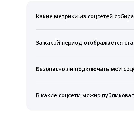
Какие метрики из соцсетей собира
Мы собираем данные по количеству лайк
время для публикации, показываем лучш
За какой период отображается ста
Вы можете изучить статистику по конку
подключении тарифа Блогер. При оплате 
Безопасно ли подключать мои соцс
5 лет.
Да, мы не запрашиваем логины и пароли
информацию третьим лицам.
В какие соцсети можно публикова
LiveDune публикует посты в Instagram, Fa