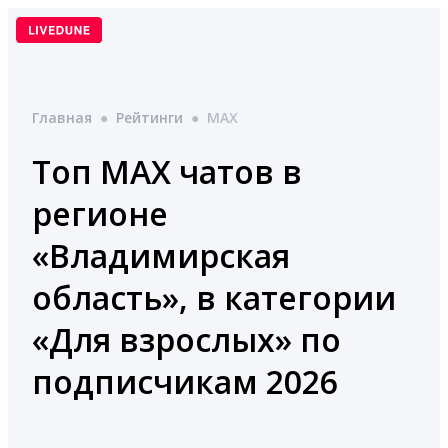
Перейти
к
содержимому
Главная
●
Рейтинги
●
MAX
Топ MAX чатов в
регионе
«Владимирская
область», в категории
«Для взрослых» по
подписчикам 2026