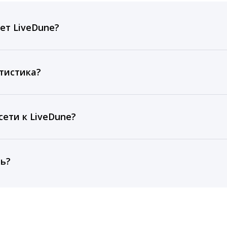
ет LiveDune?
ов, комментариев, кликов, репостов, охватов и динам
ие посты и присылаем автоматические отчеты с метрик
тистика?
рентным и своим аккаунтам за 1 год при использовании
тарифа Бизнес отображаются сведения за 3 года, а при
ети к LiveDune?
, работаем с соцсетями только через официальный API,
ть?
cebook, ВКонтакте, Telegram, Одноклассники, X, LinkedIn