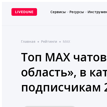
Перейти
к
Сервисы
Ресурсы
Инструме
содержимому
Главная
●
Рейтинги
●
MAX
Топ MAX чатов
область», в ка
подписчикам 