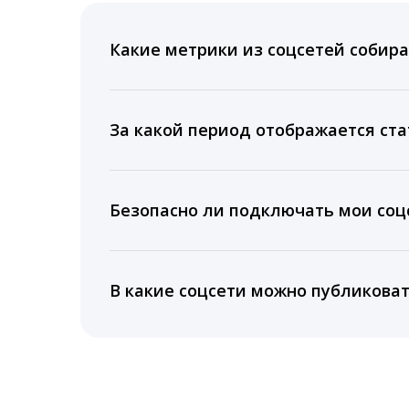
Какие метрики из соцсетей собира
Мы собираем данные по количеству лайк
время для публикации, показываем лучш
За какой период отображается ста
Вы можете изучить статистику по конку
подключении тарифа Блогер. При оплате 
Безопасно ли подключать мои соцс
5 лет.
Да, мы не запрашиваем логины и пароли
информацию третьим лицам.
В какие соцсети можно публикова
LiveDune публикует посты в Instagram, Fa