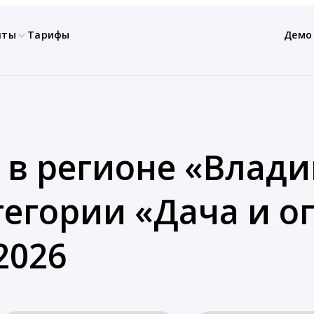
нты
Тарифы
Демо
 в регионе «Влад
тегории «Дача и о
2026