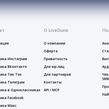
кт
О LiveDune
По
тация
О компании
Ана
Оферта
Ста
ика Инстаграм
Приватность
Выг
ика ВКонтакте
Для юр.лиц
Ауд
ика Тик Ток
Для партнеров
Чек
SM
ика Телеграм
Контакты
Про
ика в Одноклассниках
API / MCP
Най
ика Facebook
ика Макс