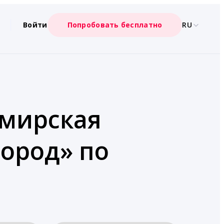
Войти
Попробовать бесплатно
RU
имирская
город» по