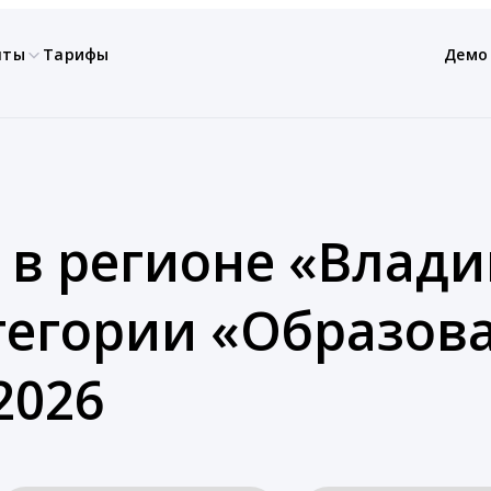
нты
Тарифы
Демо
 в регионе «Влад
атегории «Образов
2026