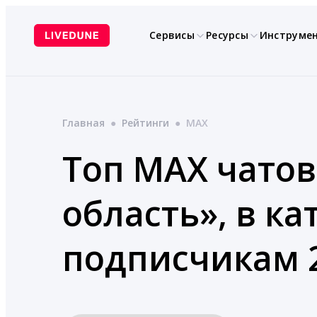
Перейти
к
Сервисы
Ресурсы
Инструме
содержимому
Главная
●
Рейтинги
●
MAX
Топ MAX чатов
область», в к
подписчикам 