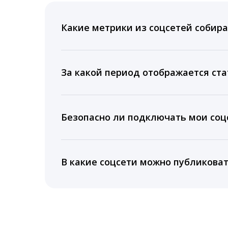
Какие метрики из соцсетей собира
Мы собираем данные по количеству лайк
время для публикации, показываем лучш
За какой период отображается ста
Вы можете изучить статистику по конку
подключении тарифа Блогер. При оплате 
Безопасно ли подключать мои соцс
5 лет.
Да, мы не запрашиваем логины и пароли
информацию третьим лицам.
В какие соцсети можно публикова
LiveDune публикует посты в Instagram, Fa