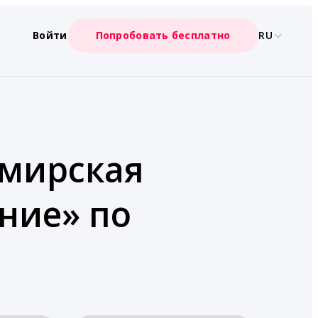
Войти
Попробовать бесплатно
RU
имирская
ение» по