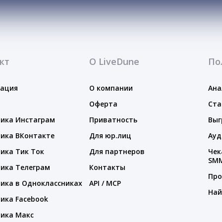
кт
О LiveDune
По
тация
О компании
Ана
Оферта
Ста
ика Инстаграм
Приватность
Выг
ика ВКонтакте
Для юр.лиц
Ауд
ика Тик Ток
Для партнеров
Чек
SM
ика Телеграм
Контакты
Про
ика в Одноклассниках
API / MCP
Най
ика Facebook
ика Макс