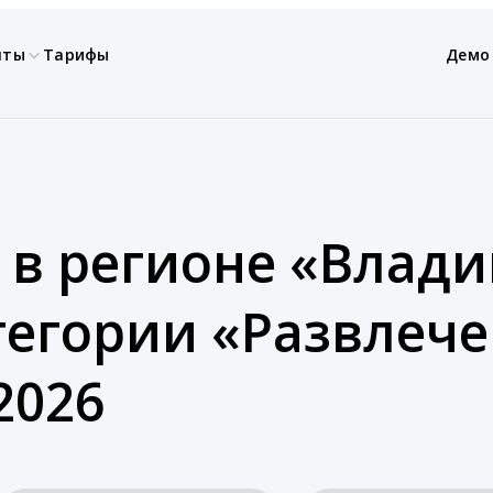
нты
Тарифы
Демо
 в регионе «Влад
атегории «Развлеч
2026