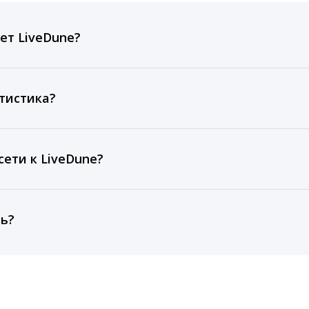
ет LiveDune?
ов, комментариев, кликов, репостов, охватов и динам
ие посты и присылаем автоматические отчеты с метрик
тистика?
рентным и своим аккаунтам за 1 год при использовании
тарифа Бизнес отображаются сведения за 3 года, а при
ети к LiveDune?
, работаем с соцсетями только через официальный API,
ть?
cebook, ВКонтакте, Telegram, Одноклассники, X, LinkedIn