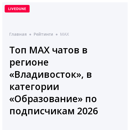
Перейти
к
содержимому
Главная
●
Рейтинги
●
MAX
Топ MAX чатов в
регионе
«Владивосток», в
категории
«Образование» по
подписчикам 2026