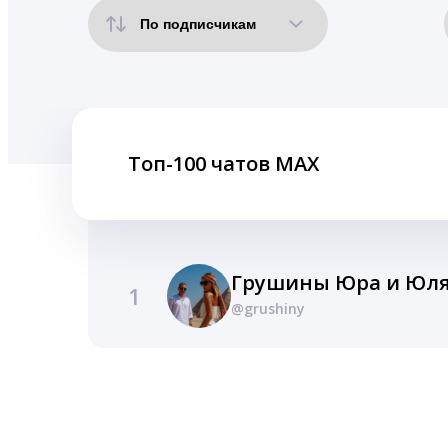
Топ-100 чатов MAX
1
@grushiny