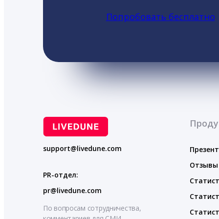
Попробовать бесплатно
Проду
support@livedune.com
Презен
Отзывы
PR-отдел:
Статист
pr@livedune.com
Статист
По вопросам сотрудничества,
Статист
комментариев для СМИ