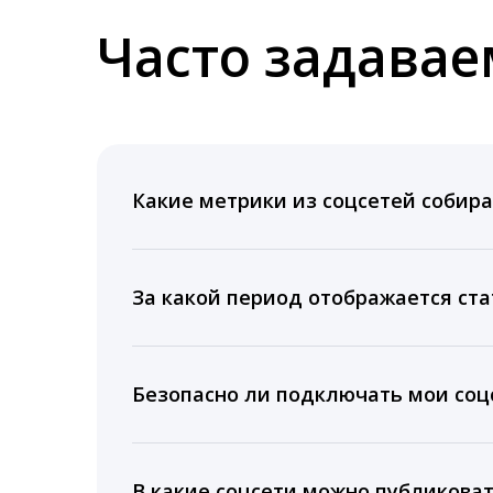
Часто задава
Какие метрики из соцсетей собира
Мы собираем данные по количеству лайк
время для публикации, показываем лучш
За какой период отображается ста
Вы можете изучить статистику по конку
подключении тарифа Блогер. При оплате 
Безопасно ли подключать мои соцс
5 лет.
Да, мы не запрашиваем логины и пароли
информацию третьим лицам.
В какие соцсети можно публикова