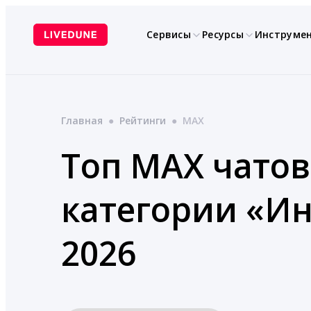
Перейти
к
Сервисы
Ресурсы
Инструме
содержимому
Главная
●
Рейтинги
●
MAX
Топ MAX чатов
категории «И
2026