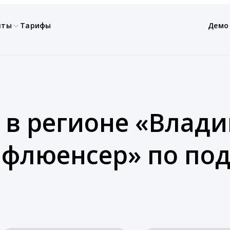
нты
Тарифы
Демо
 в регионе «Влади
нфлюенсер» по по