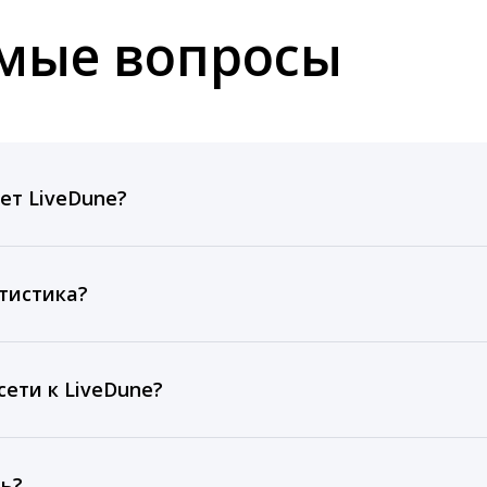
емые вопросы
ет LiveDune?
ов, комментариев, кликов, репостов, охватов и динам
ие посты и присылаем автоматические отчеты с метрик
тистика?
рентным и своим аккаунтам за 1 год при использовании
тарифа Бизнес отображаются сведения за 3 года, а при
ети к LiveDune?
, работаем с соцсетями только через официальный API,
ть?