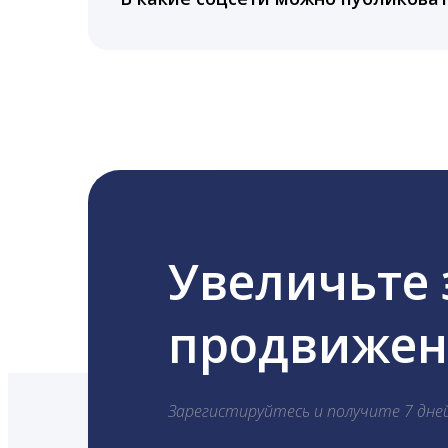
LiveDune публикует посты в Instagram, Fa
Увеличьте
продвижени
Зарегистируйтесь и получите 7 дне