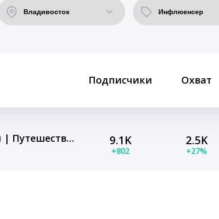
Подписчики
Охват
Грушины Юра и Юля | Путешествия из Владивостока
9.1K
2.5K
+802
+27%