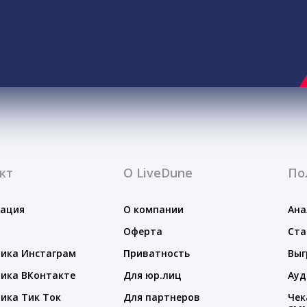
кт
О LiveDune
По
тация
О компании
Ана
Оферта
Ста
ика Инстаграм
Приватность
Выг
ика ВКонтакте
Для юр.лиц
Ауд
ика Тик Ток
Для партнеров
Чек