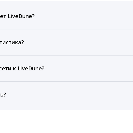
ет LiveDune?
ов, комментариев, кликов, репостов, охватов и динам
ие посты и присылаем автоматические отчеты с метрик
тистика?
рентным и своим аккаунтам за 1 год при использовании
тарифа Бизнес отображаются сведения за 3 года, а при
ети к LiveDune?
, работаем с соцсетями только через официальный API,
ть?
cebook, ВКонтакте, Telegram, Одноклассники, X, LinkedIn