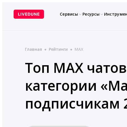
Перейти
к
Сервисы
Ресурсы
Инструме
содержимому
Главная
●
Рейтинги
●
MAX
Топ MAX чатов
категории «Ма
подписчикам 