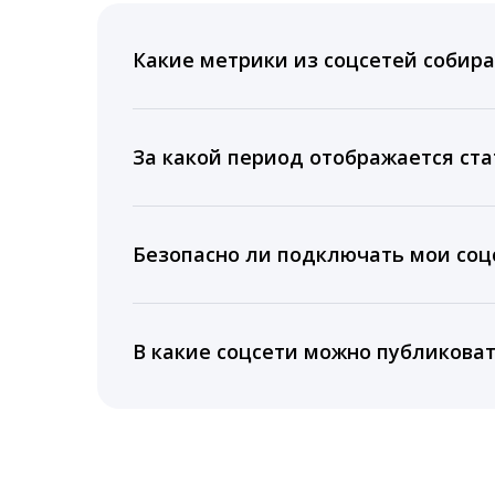
Какие метрики из соцсетей собира
Мы собираем данные по количеству лайк
время для публикации, показываем лучш
За какой период отображается ста
Вы можете изучить статистику по конку
подключении тарифа Блогер. При оплате 
Безопасно ли подключать мои соцс
5 лет.
Да, мы не запрашиваем логины и пароли
информацию третьим лицам.
В какие соцсети можно публикова
LiveDune публикует посты в Instagram, Fa