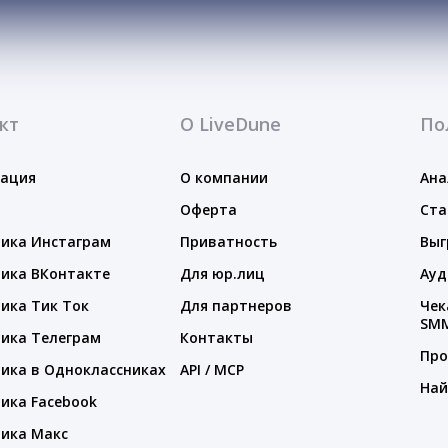
кт
О LiveDune
По
тация
О компании
Ана
Оферта
Ста
ика Инстаграм
Приватность
Выг
ика ВКонтакте
Для юр.лиц
Ауд
ика Тик Ток
Для партнеров
Чек
SM
ика Телеграм
Контакты
Про
ика в Одноклассниках
API / MCP
Най
ика Facebook
ика Макс