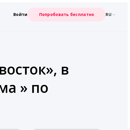
Войти
Попробовать бесплатно
RU
восток», в
ма » по