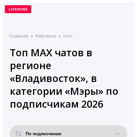
Перейти
к
содержимому
Главная
●
Рейтинги
●
MAX
Топ MAX чатов в
регионе
«Владивосток», в
категории «Мэры» по
подписчикам 2026