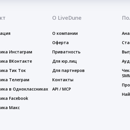
кт
О LiveDune
По
тация
О компании
Ана
Оферта
Ста
ика Инстаграм
Приватность
Выг
ика ВКонтакте
Для юр.лиц
Ауд
ика Тик Ток
Для партнеров
Чек
SM
ика Телеграм
Контакты
Про
ика в Одноклассниках
API / MCP
Най
ика Facebook
ика Макс