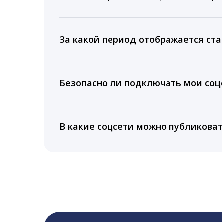
Мы собираем данные по количеству лайк
время для публикации, показываем лучш
За какой период отображается ста
Вы можете изучить статистику по конку
подключении тарифа Блогер. При оплате 
Безопасно ли подключать мои соцс
5 лет.
Да, мы не запрашиваем логины и пароли
информацию третьим лицам.
В какие соцсети можно публикова
LiveDune публикует посты в Instagram, Fa