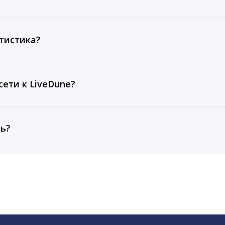
ов, комментариев, кликов, репостов, охватов и динам
ие посты и присылаем автоматические отчеты с метрик
тистика?
рентным и своим аккаунтам за 1 год при использовании
тарифа Бизнес отображаются сведения за 3 года, а при
ети к LiveDune?
, работаем с соцсетями только через официальный API,
ть?
cebook, ВКонтакте, Telegram, Одноклассники, X, LinkedIn