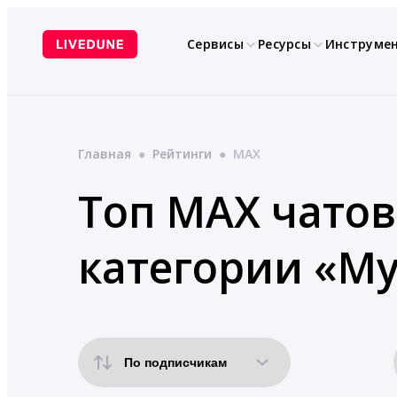
Перейти
к
Сервисы
Ресурсы
Инструме
содержимому
Главная
●
Рейтинги
●
MAX
Топ MAX чатов
категории «Му