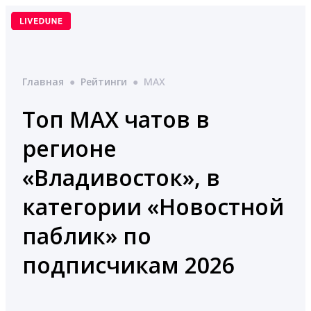
Перейти
к
содержимому
Главная
●
Рейтинги
●
MAX
Топ MAX чатов в
регионе
«Владивосток», в
категории «Новостной
паблик» по
подписчикам 2026