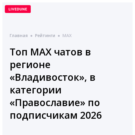
Перейти
к
содержимому
Главная
●
Рейтинги
●
MAX
Топ MAX чатов в
регионе
«Владивосток», в
категории
«Православие» по
подписчикам 2026