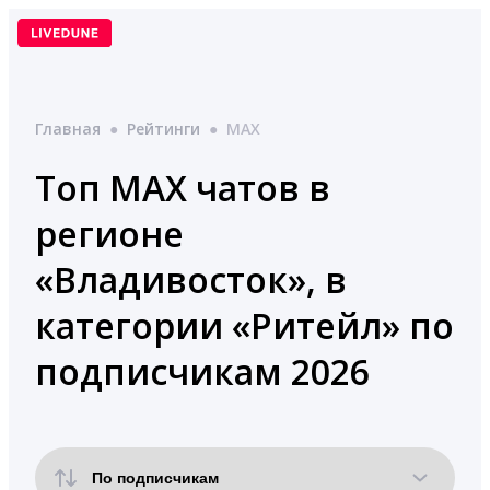
Перейти
к
содержимому
Главная
●
Рейтинги
●
MAX
Топ MAX чатов в
регионе
«Владивосток», в
категории «Ритейл» по
подписчикам 2026