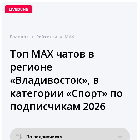
Перейти
к
содержимому
Главная
●
Рейтинги
●
MAX
Топ MAX чатов в
регионе
«Владивосток», в
категории «Спорт» по
подписчикам 2026