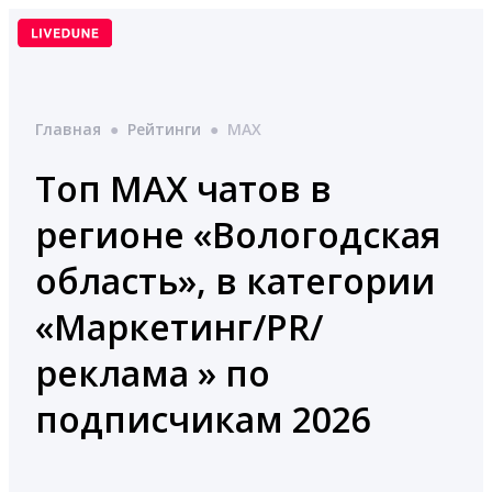
Перейти
к
содержимому
Главная
●
Рейтинги
●
MAX
Топ MAX чатов в
регионе «Вологодская
область», в категории
«Маркетинг/PR/
реклама » по
подписчикам 2026