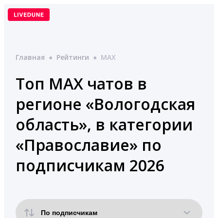
Перейти
к
содержимому
Главная
●
Рейтинги
●
MAX
Топ MAX чатов в
регионе «Вологодская
область», в категории
«Православие» по
подписчикам 2026