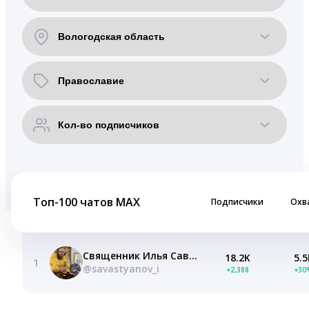
Топ-100 чатов MAX
Подписчики
Охв
Священник Илья Савастьянов
18.2K
5.5
1
@savastyanov_i
+2,388
+30