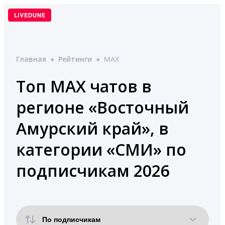
Перейти
к
содержимому
Главная
●
Рейтинги
●
MAX
Топ MAX чатов в
регионе «Восточный
Амурский край», в
категории «СМИ» по
подписчикам 2026