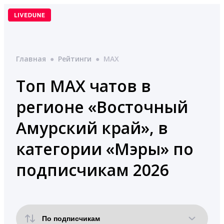
Перейти
к
содержимому
Главная
●
Рейтинги
●
MAX
Топ MAX чатов в
регионе «Восточный
Амурский край», в
категории «Мэры» по
подписчикам 2026