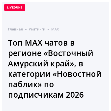
Перейти
к
содержимому
Главная
●
Рейтинги
●
MAX
Топ MAX чатов в
регионе «Восточный
Амурский край», в
категории «Новостной
паблик» по
подписчикам 2026