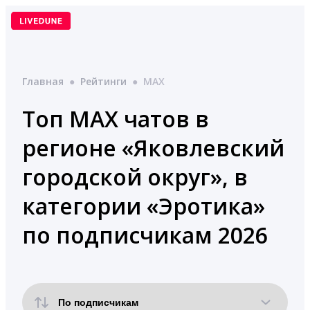
Перейти
к
содержимому
Главная
●
Рейтинги
●
MAX
Топ MAX чатов в
регионе «Яковлевский
городской округ», в
категории «Эротика»
по подписчикам 2026