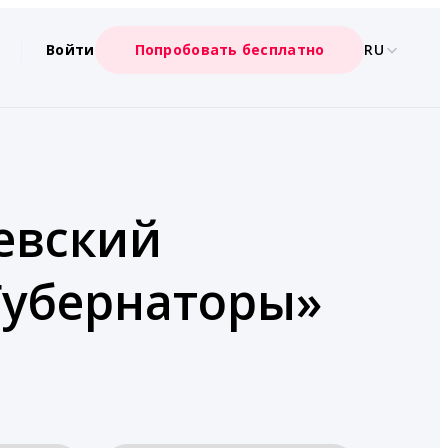
Войти
Попробовать бесплатно
RU
левский
«Губернаторы»