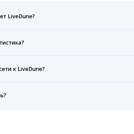
ет LiveDune?
ов, комментариев, кликов, репостов, охватов и динам
ие посты и присылаем автоматические отчеты с метрик
тистика?
рентным и своим аккаунтам за 1 год при использовании
тарифа Бизнес отображаются сведения за 3 года, а при
ети к LiveDune?
, работаем с соцсетями только через официальный API,
ть?
cebook, ВКонтакте, Telegram, Одноклассники, X, LinkedIn