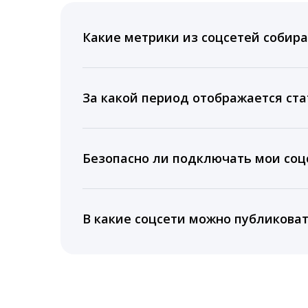
Какие метрики из соцсетей собира
Мы собираем данные по количеству лайк
время для публикации, показываем лучш
За какой период отображается ста
Вы можете изучить статистику по конку
подключении тарифа Блогер. При оплате 
Безопасно ли подключать мои соцс
5 лет.
Да, мы не запрашиваем логины и пароли
информацию третьим лицам.
В какие соцсети можно публикова
LiveDune публикует посты в Instagram, Fa