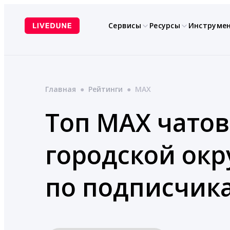
Перейти
к
Сервисы
Ресурсы
Инструме
содержимому
Главная
●
Рейтинги
●
MAX
Топ MAX чатов
городской окр
по подписчик