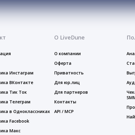
кт
О LiveDune
По
тация
О компании
Ана
Оферта
Ста
ика Инстаграм
Приватность
Выг
ика ВКонтакте
Для юр.лиц
Ауд
ика Тик Ток
Для партнеров
Чек
SM
ика Телеграм
Контакты
Про
ика в Одноклассниках
API / MCP
Най
ика Facebook
ика Макс