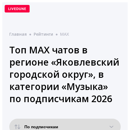
Перейти
к
содержимому
Главная
●
Рейтинги
●
MAX
Топ MAX чатов в
регионе «Яковлевский
городской округ», в
категории «Музыка»
по подписчикам 2026