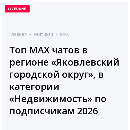
Перейти
к
содержимому
Главная
●
Рейтинги
●
MAX
Топ MAX чатов в
регионе «Яковлевский
городской округ», в
категории
«Недвижимость» по
подписчикам 2026