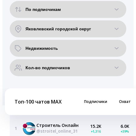
Топ-100 чатов MAX
Подписчики
Охват
Строитель Онлайн
15.2K
6.0K
1
@stroitel_online_31
+1,316
+39%