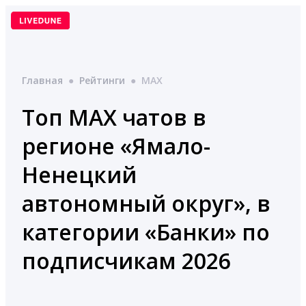
Перейти
к
содержимому
Главная
●
Рейтинги
●
MAX
Топ MAX чатов в
регионе «Ямало-
Ненецкий
автономный округ», в
категории «Банки» по
подписчикам 2026