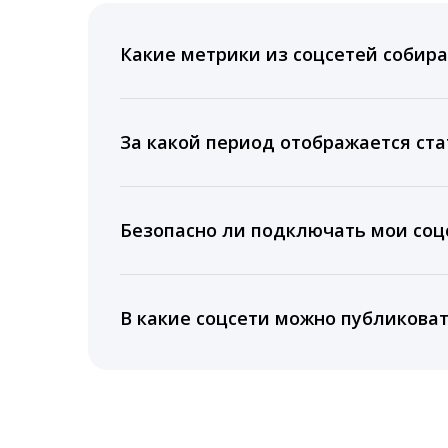
Какие метрики из соцсетей собира
Мы собираем данные по количеству лайк
время для публикации, показываем лучш
За какой период отображается ста
Вы можете изучить статистику по конку
подключении тарифа Блогер. При оплате 
Безопасно ли подключать мои соцс
5 лет.
Да, мы не запрашиваем логины и пароли
информацию третьим лицам.
В какие соцсети можно публикова
LiveDune публикует посты в Instagram, Fa