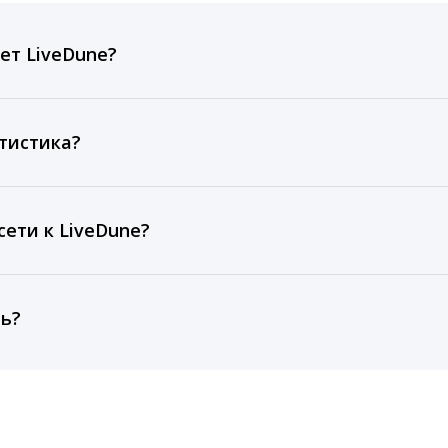
ет LiveDune?
ов, комментариев, кликов, репостов, охватов и динам
ие посты и присылаем автоматические отчеты с метрик
тистика?
рентным и своим аккаунтам за 1 год при использовании
тарифа Бизнес отображаются сведения за 3 года, а при
ети к LiveDune?
, работаем с соцсетями только через официальный API,
ть?
cebook, ВКонтакте, Telegram, Одноклассники, X, LinkedIn