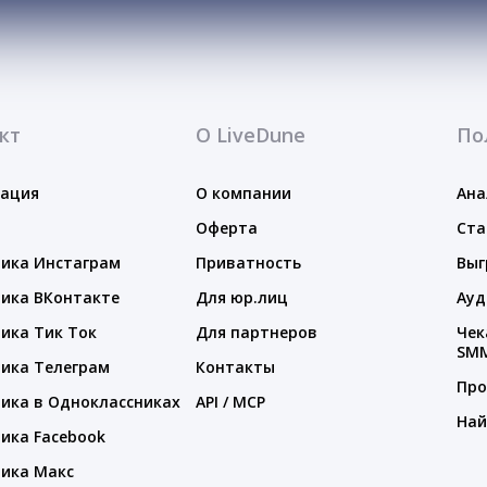
кт
О LiveDune
По
тация
О компании
Ана
Оферта
Ста
ика Инстаграм
Приватность
Выг
ика ВКонтакте
Для юр.лиц
Ауд
ика Тик Ток
Для партнеров
Чек
SM
ика Телеграм
Контакты
Про
ика в Одноклассниках
API / MCP
Най
ика Facebook
ика Макс