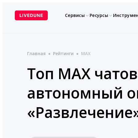
Перейти
к
Сервисы
Ресурсы
Инструме
содержимому
Главная
●
Рейтинги
●
MAX
Топ MAX чатов
автономный ок
«Развлечение»