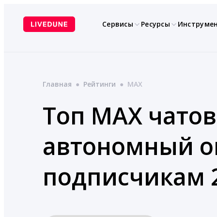
Перейти
к
Сервисы
Ресурсы
Инструме
содержимому
Главная
●
Рейтинги
●
MAX
Топ MAX чатов
автономный ок
подписчикам 