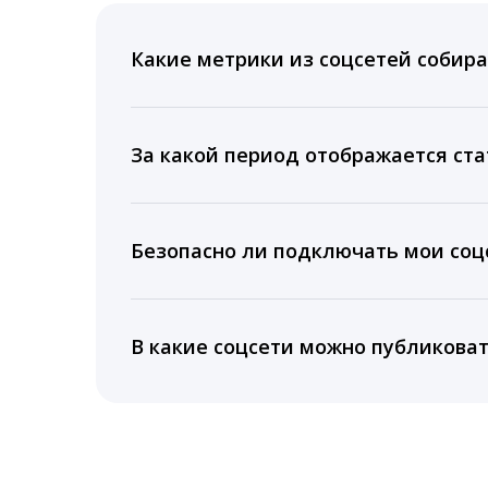
Какие метрики из соцсетей собира
Мы собираем данные по количеству лайк
время для публикации, показываем лучш
За какой период отображается ста
Вы можете изучить статистику по конку
подключении тарифа Блогер. При оплате 
Безопасно ли подключать мои соцс
5 лет.
Да, мы не запрашиваем логины и пароли
информацию третьим лицам.
В какие соцсети можно публикова
LiveDune публикует посты в Instagram, Fa