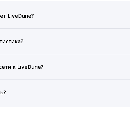
ет LiveDune?
ов, комментариев, кликов, репостов, охватов и динам
ие посты и присылаем автоматические отчеты с метрик
тистика?
рентным и своим аккаунтам за 1 год при использовании
тарифа Бизнес отображаются сведения за 3 года, а при
ети к LiveDune?
, работаем с соцсетями только через официальный API,
ть?
cebook, ВКонтакте, Telegram, Одноклассники, X, LinkedIn