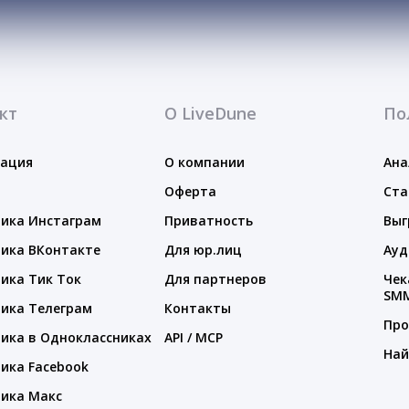
кт
О LiveDune
По
тация
О компании
Ана
Оферта
Ста
ика Инстаграм
Приватность
Выг
ика ВКонтакте
Для юр.лиц
Ауд
ика Тик Ток
Для партнеров
Чек
SM
ика Телеграм
Контакты
Про
ика в Одноклассниках
API / MCP
Най
ика Facebook
ика Макс