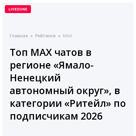
Перейти
к
содержимому
Главная
●
Рейтинги
●
MAX
Топ MAX чатов в
регионе «Ямало-
Ненецкий
автономный округ», в
категории «Ритейл» по
подписчикам 2026