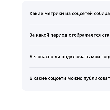
Какие метрики из соцсетей собира
Мы собираем данные по количеству лайк
время для публикации, показываем лучш
За какой период отображается ста
Вы можете изучить статистику по конку
подключении тарифа Блогер. При оплате 
Безопасно ли подключать мои соцс
5 лет.
Да, мы не запрашиваем логины и пароли
информацию третьим лицам.
В какие соцсети можно публикова
LiveDune публикует посты в Instagram, Fa