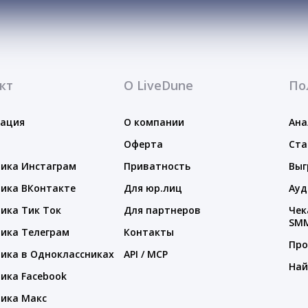
кт
О LiveDune
По
тация
О компании
Ана
Оферта
Ста
ика Инстаграм
Приватность
Выг
ика ВКонтакте
Для юр.лиц
Ауд
ика Тик Ток
Для партнеров
Чек
SM
ика Телеграм
Контакты
Про
ика в Одноклассниках
API / MCP
Най
ика Facebook
ика Макс