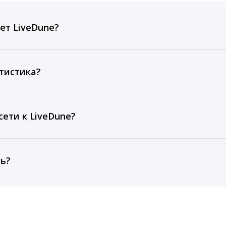
ет LiveDune?
ов, комментариев, кликов, репостов, охватов и динам
ие посты и присылаем автоматические отчеты с метрик
тистика?
рентным и своим аккаунтам за 1 год при использовании
тарифа Бизнес отображаются сведения за 3 года, а при
ети к LiveDune?
, работаем с соцсетями только через официальный API,
ть?
cebook, ВКонтакте, Telegram, Одноклассники, X, LinkedIn