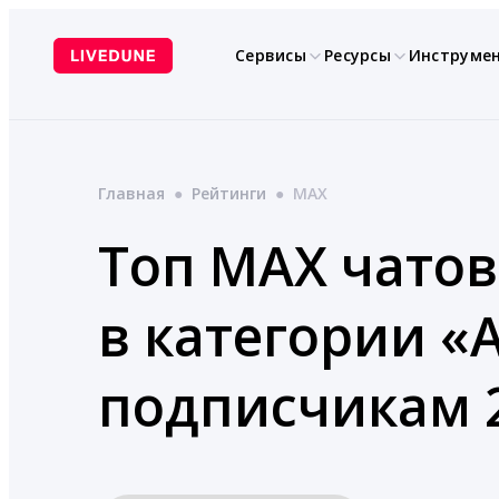
Перейти
к
Сервисы
Ресурсы
Инструме
содержимому
Главная
●
Рейтинги
●
MAX
Топ MAX чатов
в категории «
подписчикам 