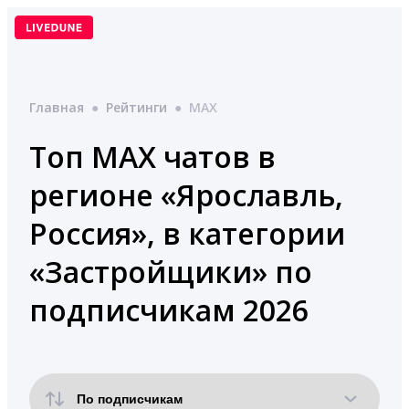
Перейти
к
содержимому
Главная
●
Рейтинги
●
MAX
Топ MAX чатов в
регионе «Ярославль,
Россия», в категории
«Застройщики» по
подписчикам 2026