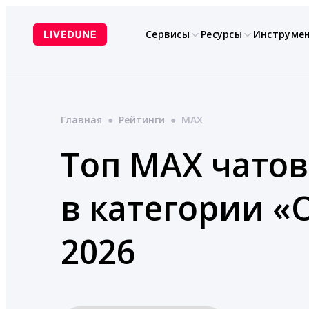
Перейти
к
Сервисы
Ресурсы
Инструме
содержимому
Главная
●
Рейтинги
●
MAX
Топ MAX чатов
в категории «
2026