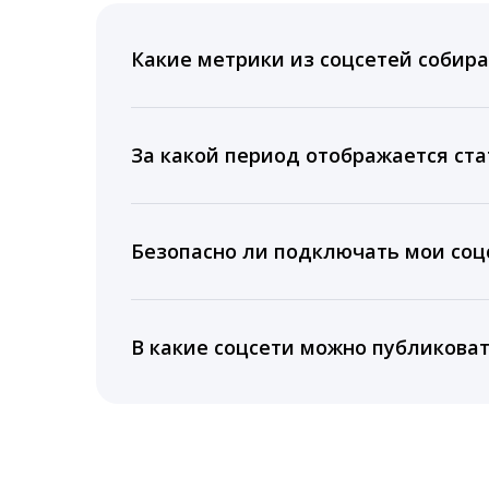
Какие метрики из соцсетей собира
Мы собираем данные по количеству лайк
время для публикации, показываем лучш
За какой период отображается ста
Вы можете изучить статистику по конку
подключении тарифа Блогер. При оплате 
Безопасно ли подключать мои соцс
5 лет.
Да, мы не запрашиваем логины и пароли
информацию третьим лицам.
В какие соцсети можно публикова
LiveDune публикует посты в Instagram, Fa