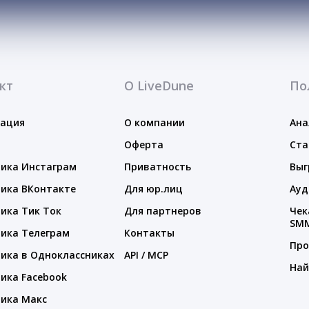
кт
О LiveDune
По
тация
О компании
Ана
Оферта
Ста
ика Инстаграм
Приватность
Выг
ика ВКонтакте
Для юр.лиц
Ауд
ика Тик Ток
Для партнеров
Чек
SM
ика Телеграм
Контакты
Про
ика в Одноклассниках
API / MCP
Най
ика Facebook
ика Макс