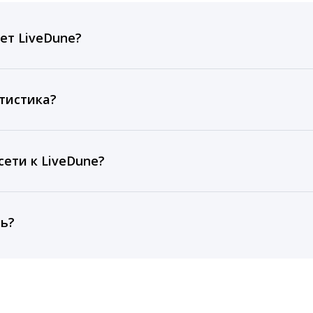
ет LiveDune?
ов, комментариев, кликов, репостов, охватов и динам
ие посты и присылаем автоматические отчеты с метрик
тистика?
рентным и своим аккаунтам за 1 год при использовании
тарифа Бизнес отображаются сведения за 3 года, а при
ети к LiveDune?
, работаем с соцсетями только через официальный API,
ть?
cebook, ВКонтакте, Telegram, Одноклассники, X, LinkedIn