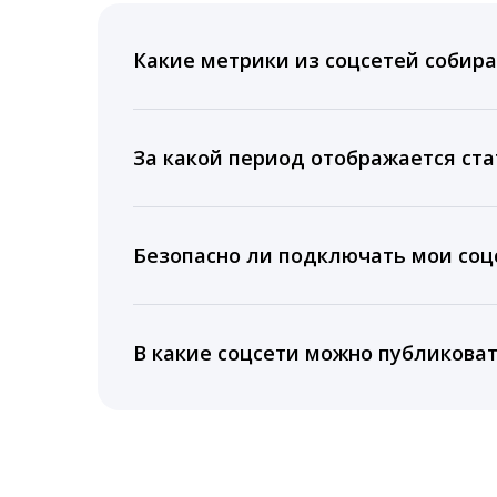
Какие метрики из соцсетей собира
Мы собираем данные по количеству лайк
время для публикации, показываем лучш
За какой период отображается ста
Вы можете изучить статистику по конку
подключении тарифа Блогер. При оплате 
Безопасно ли подключать мои соцс
5 лет.
Да, мы не запрашиваем логины и пароли
информацию третьим лицам.
В какие соцсети можно публикова
LiveDune публикует посты в Instagram, Fa