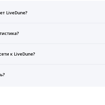
ет LiveDune?
ов, комментариев, кликов, репостов, охватов и динам
ие посты и присылаем автоматические отчеты с метрик
тистика?
рентным и своим аккаунтам за 1 год при использовании
тарифа Бизнес отображаются сведения за 3 года, а при
ети к LiveDune?
, работаем с соцсетями только через официальный API,
ть?
cebook, ВКонтакте, Telegram, Одноклассники, X, LinkedIn