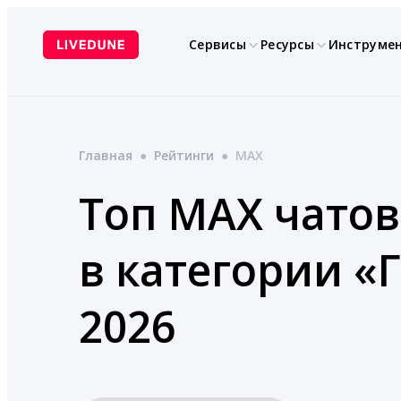
Перейти
к
Сервисы
Ресурсы
Инструме
содержимому
Главная
●
Рейтинги
●
MAX
Топ MAX чатов
в категории «
2026