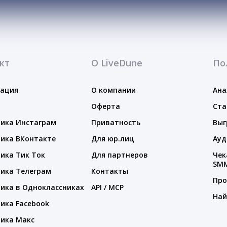
кт
О LiveDune
По
тация
О компании
Ана
Оферта
Ста
ика Инстаграм
Приватность
Выг
ика ВКонтакте
Для юр.лиц
Ауд
ика Тик Ток
Для партнеров
Чек
SM
ика Телеграм
Контакты
Про
ика в Одноклассниках
API / MCP
Най
ика Facebook
ика Макс