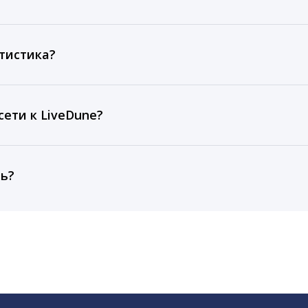
ов, комментариев, кликов, репостов, охватов и динам
ие посты и присылаем автоматические отчеты с метрик
тистика?
рентным и своим аккаунтам за 1 год при использовании
тарифа Бизнес отображаются сведения за 3 года, а при
ети к LiveDune?
, работаем с соцсетями только через официальный API,
ть?
cebook, ВКонтакте, Telegram, Одноклассники, X, LinkedIn