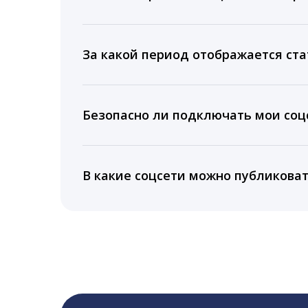
Мы собираем данные по количеству лайк
время для публикации, показываем лучш
За какой период отображается ста
Вы можете изучить статистику по конку
подключении тарифа Блогер. При оплате 
Безопасно ли подключать мои соцс
5 лет.
Да, мы не запрашиваем логины и пароли
информацию третьим лицам.
В какие соцсети можно публикова
LiveDune публикует посты в Instagram, Fa