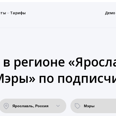
нты
Тарифы
Демо
 в регионе «Яросла
Мэры» по подписч