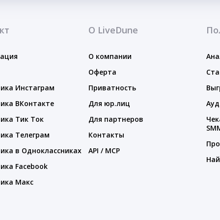
кт
О LiveDune
По
тация
О компании
Ана
Оферта
Ста
ика Инстаграм
Приватность
Выг
ика ВКонтакте
Для юр.лиц
Ауд
ика Тик Ток
Для партнеров
Чек
SM
ика Телеграм
Контакты
Про
ика в Одноклассниках
API / MCP
Най
ика Facebook
ика Макс