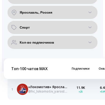
Топ-100 чатов MAX
Подписчики
Охв
«Локомотив» Ярославль
11.9K
6.4
1
@hc_lokomotiv_yaroslavl
+25
+54