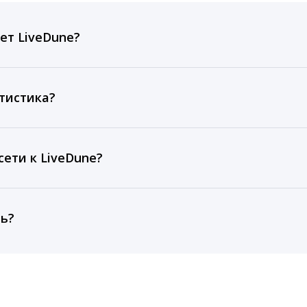
ет LiveDune?
ов, комментариев, кликов, репостов, охватов и динам
ие посты и присылаем автоматические отчеты с метрик
тистика?
рентным и своим аккаунтам за 1 год при использовании
тарифа Бизнес отображаются сведения за 3 года, а при
ети к LiveDune?
, работаем с соцсетями только через официальный API,
ть?
cebook, ВКонтакте, Telegram, Одноклассники, X, LinkedIn