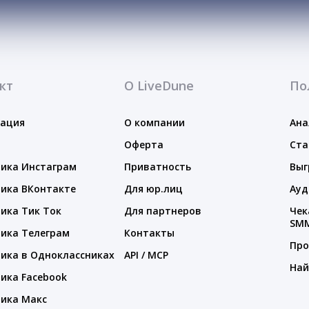
кт
О LiveDune
По
тация
О компании
Ана
Оферта
Ста
ика Инстаграм
Приватность
Выг
ика ВКонтакте
Для юр.лиц
Ауд
ика Тик Ток
Для партнеров
Чек
SM
ика Телеграм
Контакты
Про
ика в Одноклассниках
API / MCP
Най
ика Facebook
ика Макс