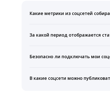
Какие метрики из соцсетей собира
Мы собираем данные по количеству лайк
время для публикации, показываем лучш
За какой период отображается ста
Вы можете изучить статистику по конку
подключении тарифа Блогер. При оплате 
Безопасно ли подключать мои соцс
5 лет.
Да, мы не запрашиваем логины и пароли
информацию третьим лицам.
В какие соцсети можно публикова
LiveDune публикует посты в Instagram, Fa