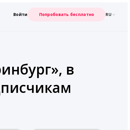
Войти
Попробовать бесплатно
RU
инбург», в
дписчикам