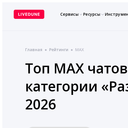
Перейти
к
Сервисы
Ресурсы
Инструме
содержимому
Главная
●
Рейтинги
●
MAX
Топ MAX чатов
категории «Р
2026