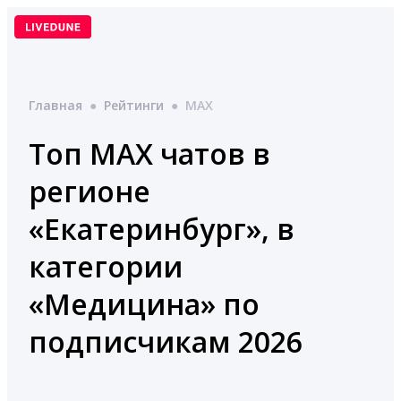
Перейти
к
содержимому
Главная
●
Рейтинги
●
MAX
Топ MAX чатов в
регионе
«Екатеринбург», в
категории
«Медицина» по
подписчикам 2026