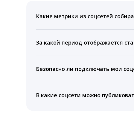
Какие метрики из соцсетей собира
Мы собираем данные по количеству лайк
время для публикации, показываем лучш
За какой период отображается ста
Вы можете изучить статистику по конку
подключении тарифа Блогер. При оплате 
Безопасно ли подключать мои соцс
5 лет.
Да, мы не запрашиваем логины и пароли
информацию третьим лицам.
В какие соцсети можно публикова
LiveDune публикует посты в Instagram, Fa