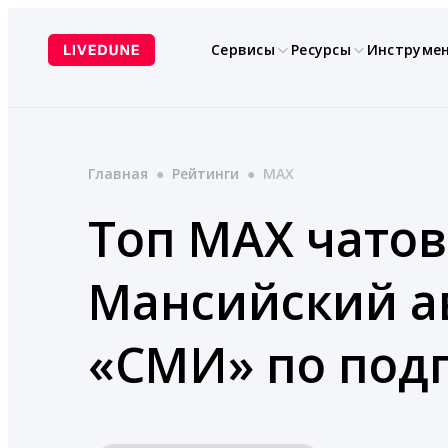
Перейти
к
Сервисы
Ресурсы
Инструме
содержимому
Главная
●
Рейтинги
●
MAX
Топ MAX чатов
Мансийский ав
«СМИ» по под