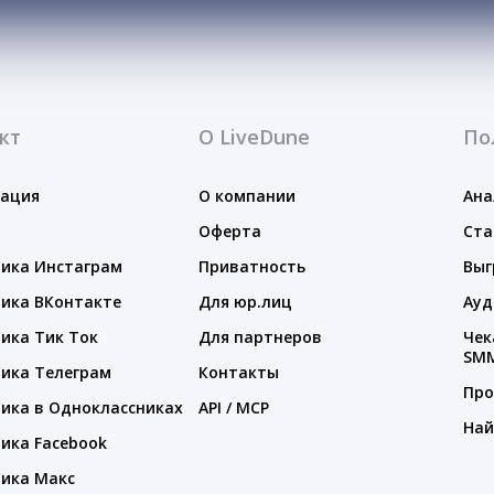
кт
О LiveDune
По
тация
О компании
Ана
Оферта
Ста
ика Инстаграм
Приватность
Выг
ика ВКонтакте
Для юр.лиц
Ауд
ика Тик Ток
Для партнеров
Чек
SM
ика Телеграм
Контакты
Про
ика в Одноклассниках
API / MCP
Най
ика Facebook
ика Макс