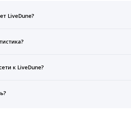
ет LiveDune?
ов, комментариев, кликов, репостов, охватов и динам
ие посты и присылаем автоматические отчеты с метрик
тистика?
рентным и своим аккаунтам за 1 год при использовании
тарифа Бизнес отображаются сведения за 3 года, а при
ети к LiveDune?
, работаем с соцсетями только через официальный API,
ть?
cebook, ВКонтакте, Telegram, Одноклассники, X, LinkedIn