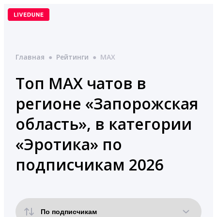
Перейти
к
содержимому
Главная
●
Рейтинги
●
MAX
Топ MAX чатов в
регионе «Запорожская
область», в категории
«Эротика» по
подписчикам 2026