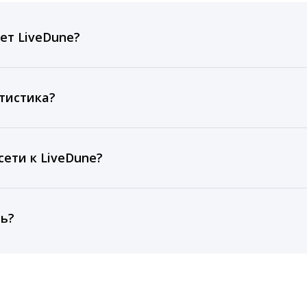
ет LiveDune?
ов, комментариев, кликов, репостов, охватов и динам
ие посты и присылаем автоматические отчеты с метрик
тистика?
рентным и своим аккаунтам за 1 год при использовании
тарифа Бизнес отображаются сведения за 3 года, а при
ети к LiveDune?
, работаем с соцсетями только через официальный API,
ть?
cebook, ВКонтакте, Telegram, Одноклассники, X, LinkedIn