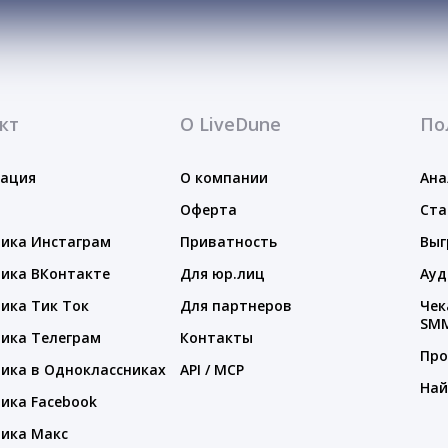
кт
О LiveDune
По
тация
О компании
Ана
Оферта
Ста
ика Инстаграм
Приватность
Выг
ика ВКонтакте
Для юр.лиц
Ауд
ика Тик Ток
Для партнеров
Чек
SM
ика Телеграм
Контакты
Про
ика в Одноклассниках
API / MCP
Най
ика Facebook
ика Макс