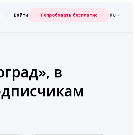
Войти
Попробовать бесплатно
RU
град», в
подписчикам