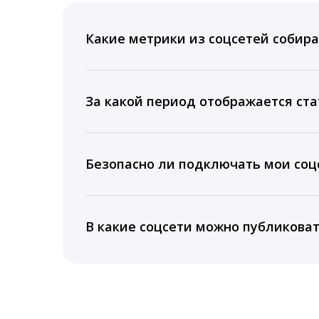
Какие метрики из соцсетей собира
Мы собираем данные по количеству лайк
время для публикации, показываем лучш
За какой период отображается ста
Вы можете изучить статистику по конку
подключении тарифа Блогер. При оплате 
Безопасно ли подключать мои соцс
5 лет.
Да, мы не запрашиваем логины и пароли
информацию третьим лицам.
В какие соцсети можно публикова
LiveDune публикует посты в Instagram, Fa