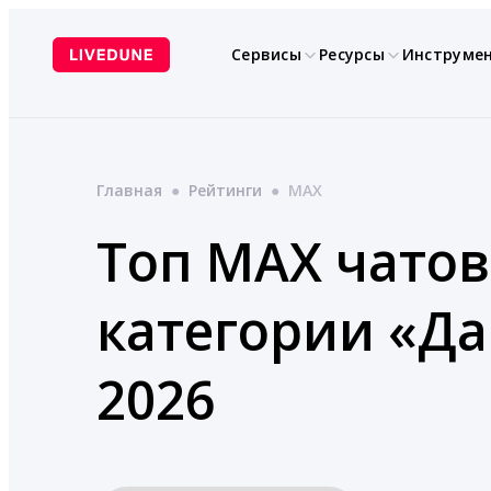
Перейти
к
Сервисы
Ресурсы
Инструме
содержимому
Главная
●
Рейтинги
●
MAX
Топ MAX чатов
категории «Да
2026