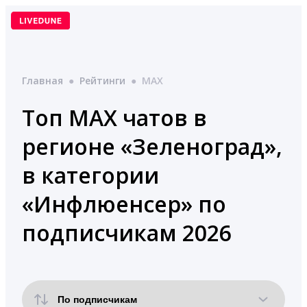
Перейти
к
содержимому
Главная
●
Рейтинги
●
MAX
Топ MAX чатов в
регионе «Зеленоград»,
в категории
«Инфлюенсер» по
подписчикам 2026