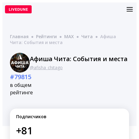
Перейти
к
содержимому
Главная
●
Рейтинги
●
MAX
●
Чита
●
Афиша
Чита: События и места
Афиша Чита: События и места
@afisha_chitago
#79815
в общем
рейтинге
Подписчиков
+81