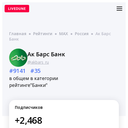
Перейти
к
содержимому
Главная
●
Рейтинги
●
MAX
●
Россия
●
Ак Барс
Банк
Ак Барс Банк
@akbars_ru
#9141
#35
в общем
в категории
рейтинге
"Банки"
Подписчиков
+2,468