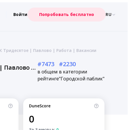
Войти
Попробовать бесплатно
RU
К Тридесятое | Павлово | Работа | Вакансии
#7473
#2230
Подслушано Богородск | Нижний Новгород | Ворсма | ЖК Тридесятое | Павлово | Работа | Вакансии
в общем
в категории
рейтинге
"Городской паблик"
DuneScore
0
За 3 месяца:
0