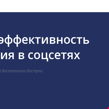
 эффективность
я в соцсетях
й бесплатного доступа.