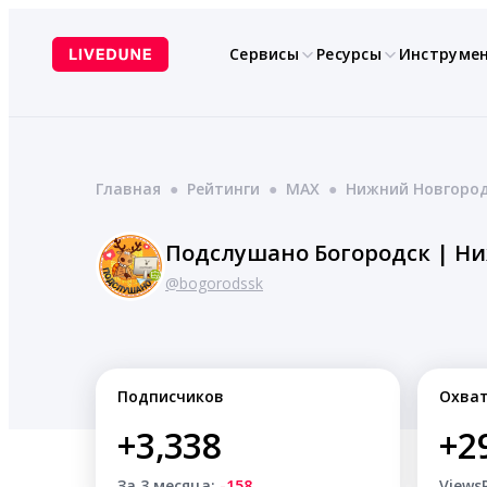
Перейти
к
Сервисы
Ресурсы
Инструме
содержимому
Главная
●
Рейтинги
●
MAX
●
Нижний Новгоро
@bogorodssk
Подписчиков
Охва
+3,338
+2
За 3 месяца:
-158
Views