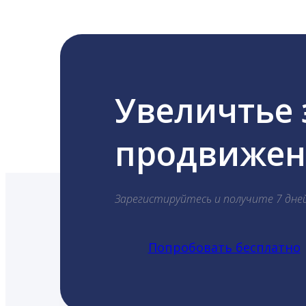
Увеличтье
продвижени
Зарегистируйтесь и получите 7 дне
Попробовать бесплатно