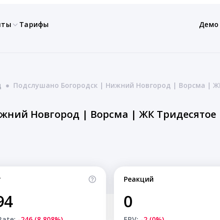
нты
Тарифы
Демо
д
●
Подслушано Богородск | Нижний Новгород | Ворсма | Ж
т
Реакций
94
0
Rate:
-246 (8.808%)
ERV:
-2 (0%)