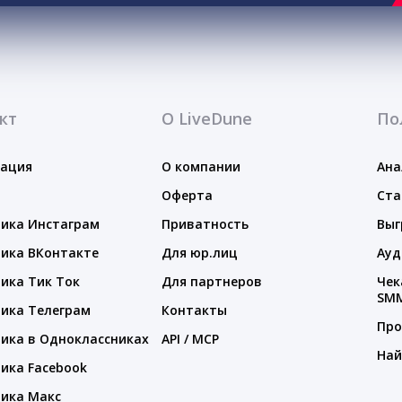
кт
О LiveDune
По
тация
О компании
Ана
Оферта
Ста
ика Инстаграм
Приватность
Выг
ика ВКонтакте
Для юр.лиц
Ауд
ика Тик Ток
Для партнеров
Чек
SM
ика Телеграм
Контакты
Про
ика в Одноклассниках
API / MCP
Най
ика Facebook
ика Макс