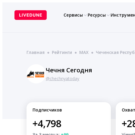
Перейти
к
Сервисы
Ресурсы
Инструме
содержимому
Главная
●
Рейтинги
●
MAX
●
Чеченская Респу
Чечня Сегодня
@chechnyatoday
Подписчиков
Охва
+4,798
+2
За 3 месяца:
+99
Views