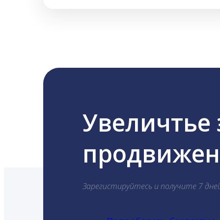
Увеличтье
продвижени
Зарегистируйтесь и получите 7 дне