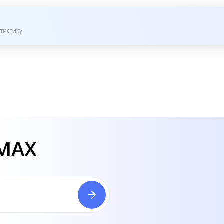
тистику
 MAX