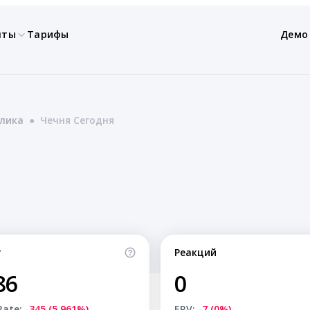
нты
Тарифы
Демо
блика
●
Чечня Сегодня
т
Реакций
86
0
Rate:
-345 (5.961%)
ERV:
-7 (0%)