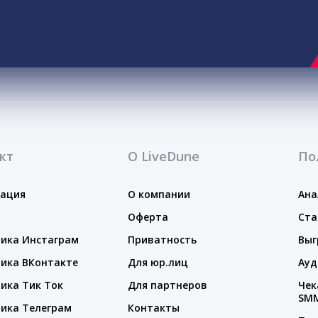
кт
О LiveDune
По
тация
О компании
Ана
Оферта
Ста
ика Инстаграм
Приватность
Выг
ика ВКонтакте
Для юр.лиц
Ауд
ика Тик Ток
Для партнеров
Чек
SM
ика Телеграм
Контакты