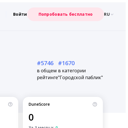
Войти
Попробовать бесплатно
RU
#5746
#1670
в общем
в категории
рейтинге
"Городской паблик"
DuneScore
0
За 3 месяца:
0