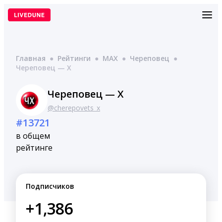
Перейти
к
содержимому
Главная
●
Рейтинги
●
MAX
●
Череповец
●
Череповец — Х
Череповец — Х
@cherepovets_x
#13721
в общем
рейтинге
Подписчиков
+1,386