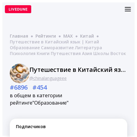
Перейти
к
содержимому
Главная
●
Рейтинги
●
MAX
●
Китай
●
Путешествие в Китайский язык | Китай
Образование Саморазвитие Литература
Психология Книги Путешествия Азия Школы Восток
Путешествие в Китайский язык | Китай Образование Саморазвитие Литература Психология Книги Путешествия Азия Школы Восток
@chinalanguageee
#6896
#454
в общем
в категории
рейтинге
"Образование"
Подписчиков