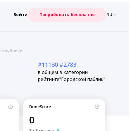
Войти
Попробовать бесплатно
RU
Республики
#11130
#2783
в общем
в категории
рейтинге
"Городской паблик"
DuneScore
0
За 3 месяца:
0