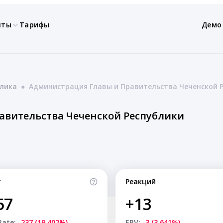
нты
Тарифы
Демо
блика
●
Администрация Главы и Правительства Чеченской 
авительства Чеченской Республики
т
Реакций
57
+13
Rate:
-237 (19.402%)
ERV:
-3 (3.641%)