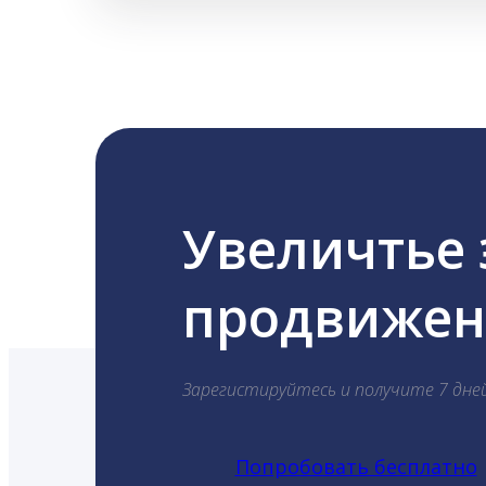
Увеличтье
продвижени
Зарегистируйтесь и получите 7 дне
Попробовать бесплатно