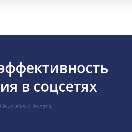
 эффективность
я в соцсетях
й бесплатного доступа.