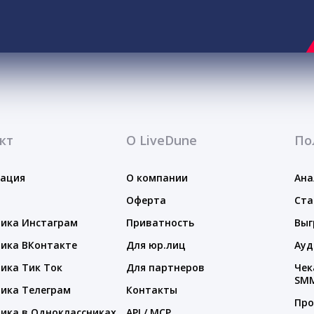
кт
О LiveDune
По
тация
О компании
Ана
Оферта
Ста
ика Инстаграм
Приватность
Выг
ика ВКонтакте
Для юр.лиц
Ауд
ика Тик Ток
Для партнеров
Чек
SM
ика Телеграм
Контакты
Про
ика в Одноклассниках
API / MCP