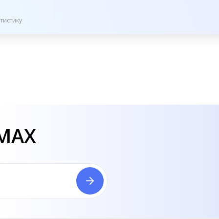
тистику
 MAX