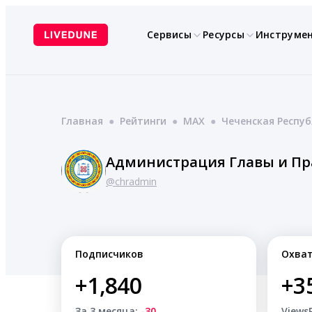
Перейти
к
Сервисы
Ресурсы
Инструме
содержимому
Главная
●
Рейтинги
●
MAX
●
Чеченская Респу
Администрация Главы и Пр
@chradmin
Подписчиков
Охва
+1,840
+3
За 3 месяца:
-30
Views