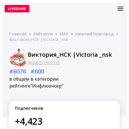
Перейти
к
содержимому
Главная
●
Рейтинги
●
MAX
●
Нижний Новгород
●
Виктория_НСК |Victoria _nsk
Виктория_НСК |Victoria _nsk
@club211909153
#6076
#600
в общем
в категории
рейтинге
"Инфлюенсер"
Подписчиков
+4,423